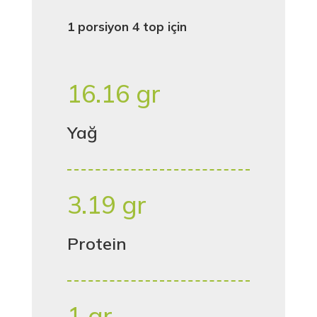
1 porsiyon 4 top için
16.16 gr
Yağ
3.19 gr
Protein
1 gr