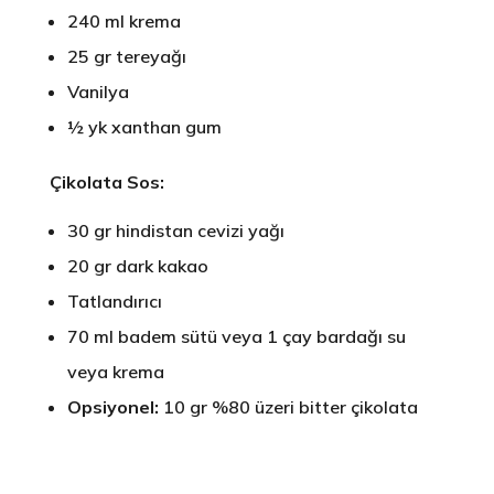
240 ml krema
25 gr tereyağı
Vanilya
½ yk xanthan gum
Çikolata Sos:
30 gr hindistan cevizi yağı
20 gr dark kakao
Tatlandırıcı
70 ml badem sütü veya 1 çay bardağı su
veya krema
Opsiyonel:
10 gr %80 üzeri bitter çikolata