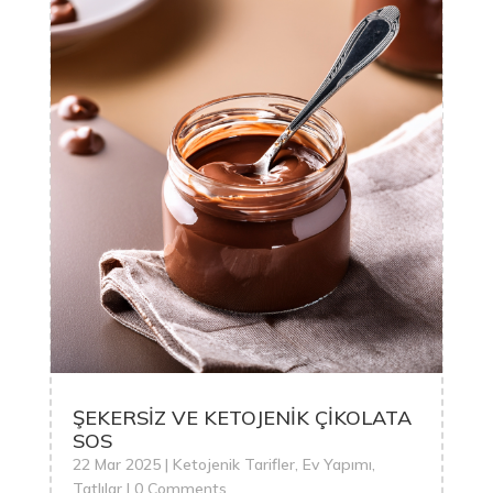
ŞEKERSİZ VE KETOJENİK ÇİKOLATA
SOS
22 Mar 2025
|
Ketojenik Tarifler
,
Ev Yapımı
,
Tatlılar
| 0 Comments