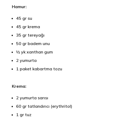
Hamur:
45 gr su
45 gr krema
35 gr tereyağı
50 gr badem unu
½ yk xanthan gum
2 yumurta
1 paket kabartma tozu
Krema:
2 yumurta sarısı
60 gr tatlandırıcı (erythritol)
1 gr tuz