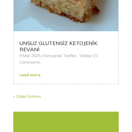
UNSUZ GLUTENSİZ KETOJENİK
REVANİ
9 Mar 2025
|
Ketojenik Tarifler
,
Tatlılar
| 0
Comments
read more
« Older Entries